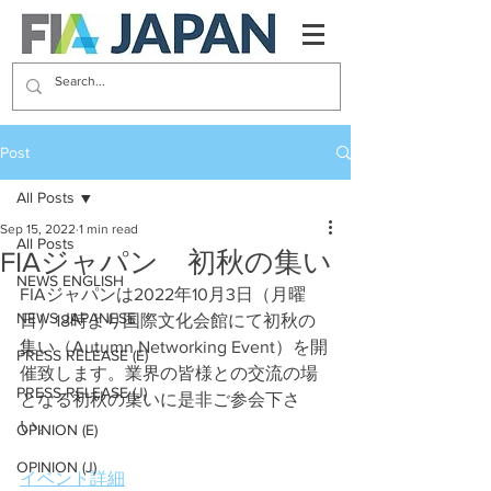
Post
All Posts
Sep 15, 2022
1 min read
All Posts
FIAジャパン 初秋の集い
NEWS ENGLISH
FIAジャパンは2022年10月3日（月曜
NEWS JAPANESE
日）18時より国際文化会館にて初秋の
集い（Autumn Networking Event）を開
PRESS RELEASE (E)
催致します。業界の皆様との交流の場
PRESS RELEASE (J)
となる初秋の集いに是非ご参会下さ
い。
OPINION (E)
OPINION (J)
イベント詳細