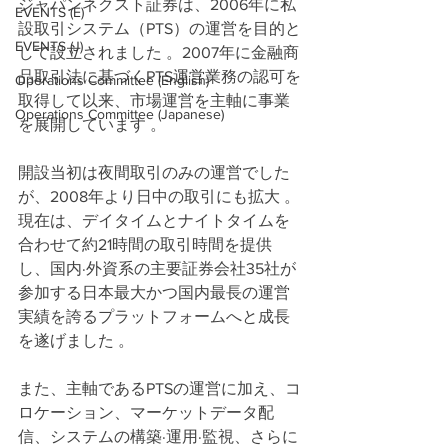
ジャパンネクスト証券は、2006年に私
EVENTS (E)
設取引システム（PTS）の運営を目的と
EVENTS (J)
して設立されました 。2007年に金融商
品取引法に基づくPTS運営業務の認可を
Operations Committee (English)
取得して以来、市場運営を主軸に事業
Operations Committee (Japanese)
を展開しています 。  
開設当初は夜間取引のみの運営でした
が、2008年より日中の取引にも拡大 。
現在は、デイタイムとナイトタイムを
合わせて約21時間の取引時間を提供
し、国内·外資系の主要証券会社35社が
参加する日本最大かつ国内最長の運営
実績を誇るプラットフォームへと成長
を遂げました 。 
また、主軸であるPTSの運営に加え、コ
ロケーション、マーケットデータ配
信、システムの構築·運用·監視、さらに