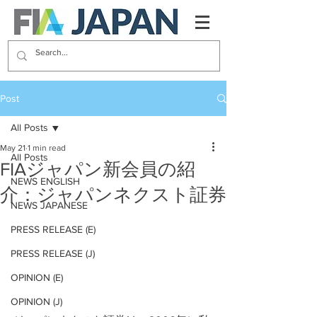
Post
All Posts
May 21
1 min read
All Posts
FIAジャパン新会員の紹
NEWS ENGLISH
介：ジャパンネクスト証券
NEWS JAPANESE
PRESS RELEASE (E)
PRESS RELEASE (J)
OPINION (E)
OPINION (J)