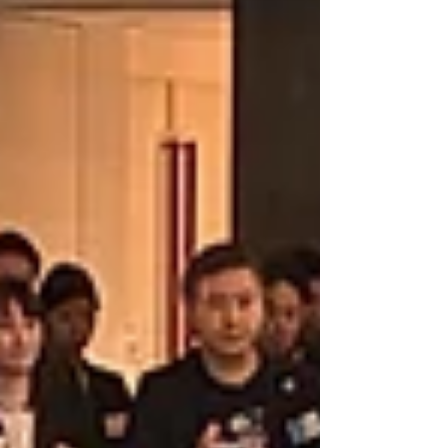
デイタイムとナイトタイムを合わせて約21時
間の取引時間を提供し、国内·外資系の主要
証券会社35社が参加する日本最大かつ国内
最長の運営実績を誇るプラットフォームへと
成長を遂げました 。 また、主軸であるPTS
の運営に加え、コロケーション、マーケット
データ配信、システムの構築·運用·監視、さ
らには関連システムの開発など、日本の金融
インフラを支える多岐にわたるソリューショ
ンを提供しています 。
https://www.japannext.co.jp