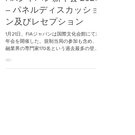
Jan 28
4 min read
FIAジャパン新年会 2026
– パネルディスカッショ
ン及びレセプション
1月21日、FIAジャパンは国際文化会館にて新
年会を開催した。規制当局の参加も含め、金
融業界の専門家170名という過去最多の登録
者数を記録し、二部構成のイベントは大成功
を収めた。 会員および一般の方々に有益な
教育コンテンツを提供するという使命の一環
として、業界の専門家をスピーカーに迎えた
2つのパネルディスカッション(1つは英語、
もう1つは日本語)を開催し、初めてオンライ
ン同時通訳サービスを提供した。 日本のPTS
市場の現在地と未来 FIAジャパンテクノロジ