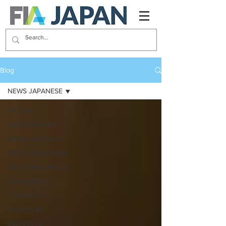
Blog
NEWS JAPANESE
All Posts
NEWS ENGLISH
NEWS JAPANESE
PRESS RELEASE (E)
PRESS RELEASE (J)
OPINION (E)
OPINION (J)
EVENTS (E)
EVENTS (J)